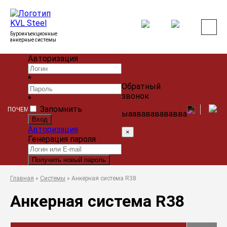
Буроинъекционные
анкерные системы
Авторизация
*
Обратный
звонок
*
Запомнить
ПОЧЕМУ МЫ?
ПРОДУКЦИЯ
ПРОЕКТИРОВЩИКАМ
КОНТАКТ
ыаавававававва
Авторизация
×
Генерация пароля
Главная
»
Системы
»
Анкерная система R38
Анкерная система R38