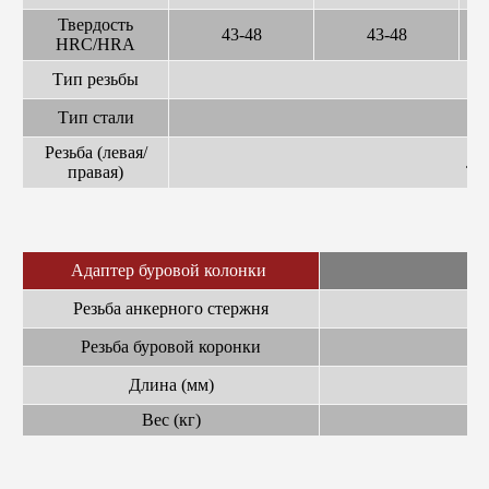
Твердость
43-48
43-48
HRC/HRA
Тип резьбы
Тип стали
Резьба (левая/
Ле
правая)
Адаптер буровой колонки
Резьба анкерного стержня
Резьба буровой коронки
Длина (мм)
Вес (кг)