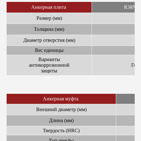
Анкерная плита
R38N/2
Размер (мм)
Толщина (мм)
Диаметр отверстия (мм)
Вес единицы
Варианты
антикоррозионной
Горя
защиты
Сц
Анкерная муфта
Внешний диаметр (мм)
Длина (мм)
Твердость (HRC)
Тип резьбы