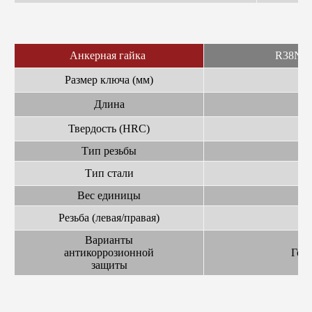
Анкерная гайка
R38N/2
Размер ключа (мм)
Длина
Твердость (HRC)
Тип резьбы
Тип стали
Вес единицы
Резьба (левая/правая)
Варианты
антикоррозионной
Горя
защиты
Сц