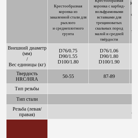
Крестообразная
Коро
Крестообразная
коронка с карбид-
коронка из
вольфрамовыми
сла
закаленной стали для
вставками для
рыхлого
трещиноватых
и среднеплотного
скальных пород
тре
грунта
малой и средней
и 
твёрдости
Внешний диаметр
D76/0.75
D76/1.06
(мм)
D90/1.55
D90/1.80
/
D100/1.80
D100/1.90
Вес единицы (кг)
Твердость
50-55
87-89
HRC/HRA
Тип резьбы
Тип стали
Резьба (левая/
Ле
правая)