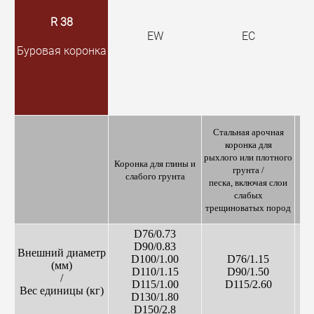
R 38
EW
EC
Буровая коронка
Стальная арочная
А
коронка для
рыхлого или плотного
Коронка для глины и
грунта /
слабого грунта
песка, включая слои
слабых
с
трещиноватых пород
ср
D76/0.73
D90/0.83
Внешний диаметр
D100/1.00
D76/1.15
(мм)
D110/1.15
D90/1.50
/
D115/1.00
D115/2.60
Вес единицы (кг)
D130/1.80
D150/2.8