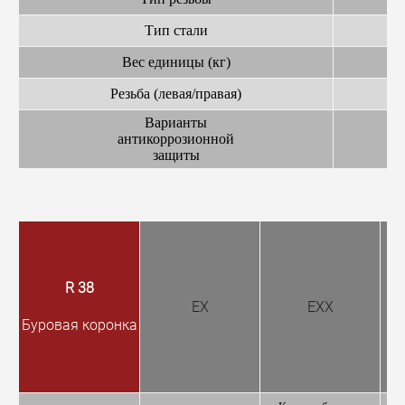
Тип стали
Вес единицы (кг)
Резьба (левая/правая)
Варианты
антикоррозионной
защиты
R 38
EX
EXX
Буровая коронка